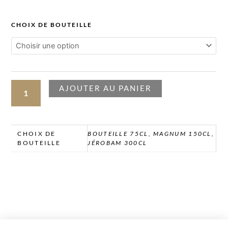
de
QUANTITÉ
CHOIX DE BOUTEILLE
DE
prix :
DIAMANT
CRD
72.00 €
AJOUTER AU PANIER
à
CHOIX DE
BOUTEILLE 75CL, MAGNUM 150CL,
324.00 €
BOUTEILLE
JÉROBAM 300CL