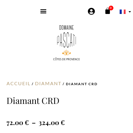
Aller
0
PANIER
au
contenu
CÔTES DE PROVENCE
ACCUEIL
DIAMANT
/
/ DIAMANT CRD
Diamant CRD
Plage
72.00
€
–
324.00
€